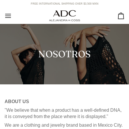
Skip
FREE INTERNATIONAL SHIPPING OVER $3,500 MXN
to
content
Ca
NOSOTROS
ABOUT US
"We believe that when a product has a well-defined DNA,
it is conveyed from the place where it is displayed."
We are a clothing and jewelry brand based in Mexico City.