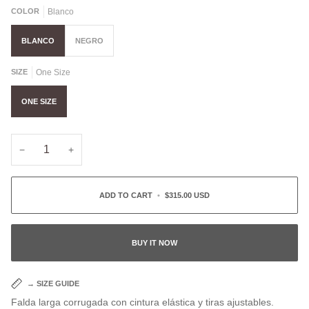
COLOR
Blanco
BLANCO
NEGRO
SIZE
One Size
ONE SIZE
−
+
ADD TO CART
•
$315.00 USD
BUY IT NOW
→
SIZE GUIDE
Falda larga corrugada con cintura elástica y tiras ajustables.